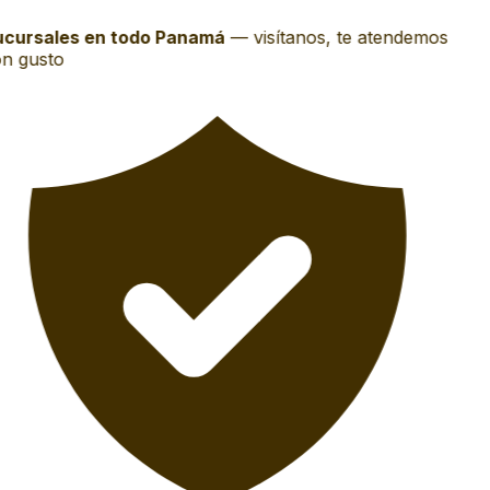
cursales en todo Panamá
—
visítanos, te atendemos
n gusto