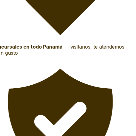
cursales en todo Panamá
—
visítanos, te atendemos
n gusto