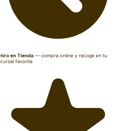
tiro en Tienda
—
compra online y recoge en tu
cursal favorita