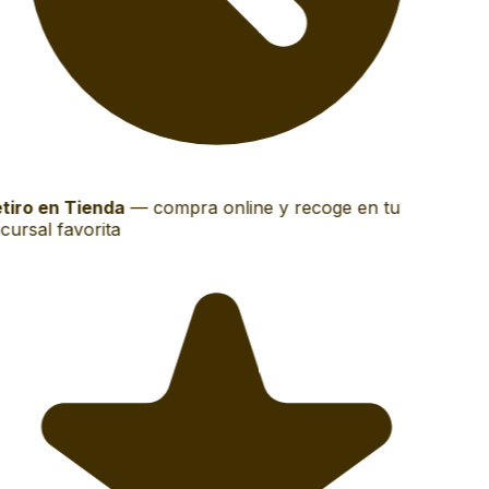
tiro en Tienda
—
compra online y recoge en tu
cursal favorita