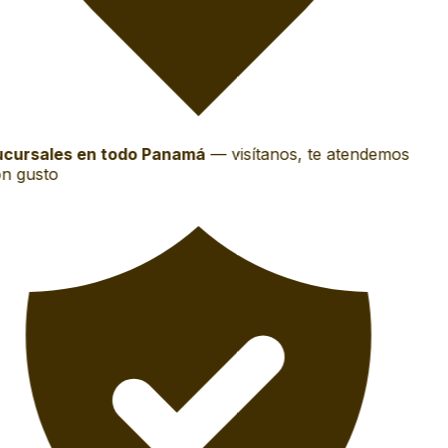
cursales en todo Panamá
—
visítanos, te atendemos
n gusto