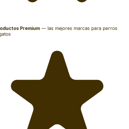
oductos Premium
—
las mejores marcas para perros
gatos