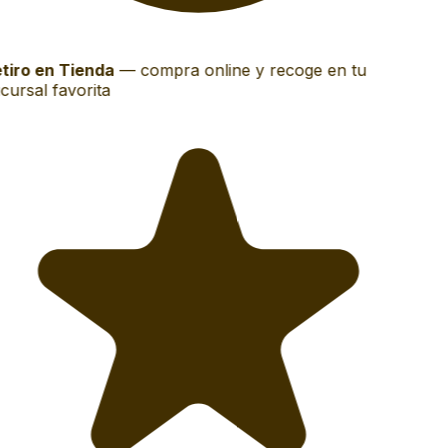
tiro en Tienda
—
compra online y recoge en tu
cursal favorita