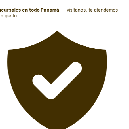
cursales en todo Panamá
—
visítanos, te atendemos
n gusto