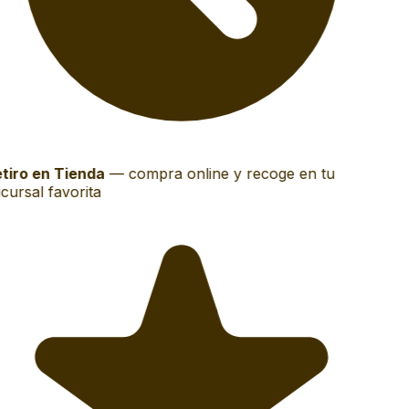
tiro en Tienda
—
compra online y recoge en tu
cursal favorita