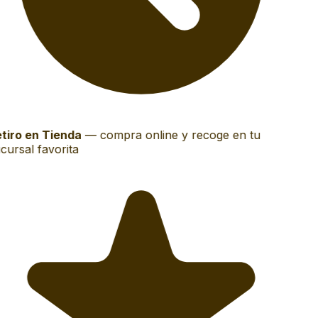
tiro en Tienda
—
compra online y recoge en tu
cursal favorita