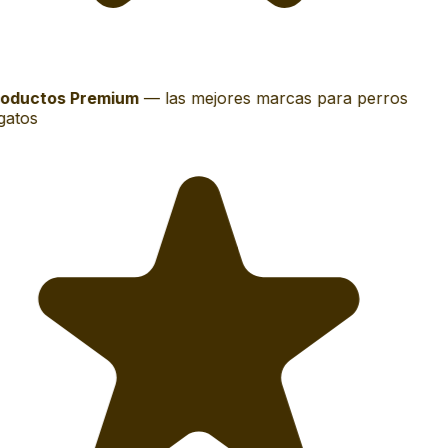
oductos Premium
—
las mejores marcas para perros
gatos