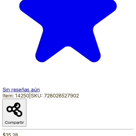
Sin reseñas aún
Item:
14250
|
SKU:
728028527902
Compartir
$35.28