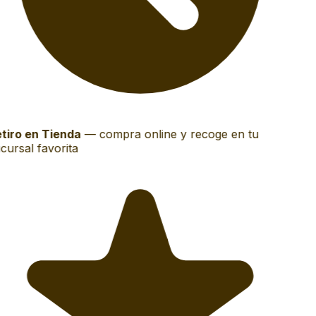
tiro en Tienda
—
compra online y recoge en tu
cursal favorita