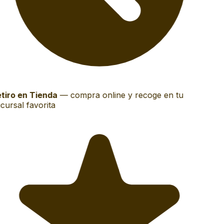
tiro en Tienda
—
compra online y recoge en tu
cursal favorita