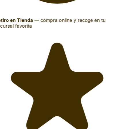
tiro en Tienda
—
compra online y recoge en tu
cursal favorita