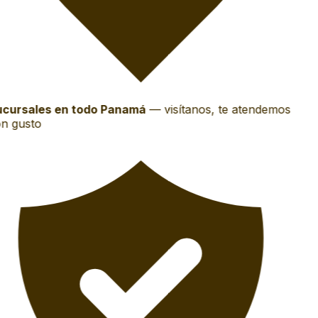
cursales en todo Panamá
—
visítanos, te atendemos
n gusto