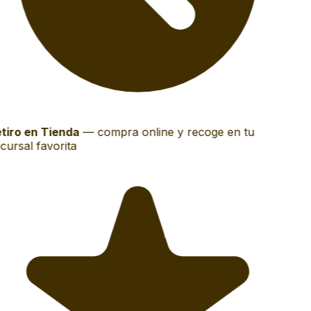
tiro en Tienda
—
compra online y recoge en tu
cursal favorita