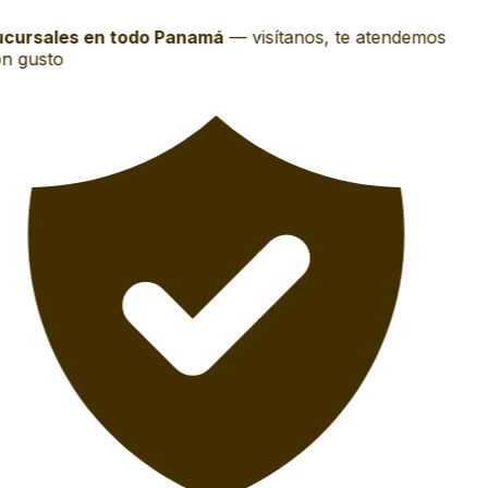
cursales en todo Panamá
—
visítanos, te atendemos
n gusto