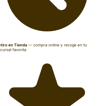
tiro en Tienda
—
compra online y recoge en tu
cursal favorita