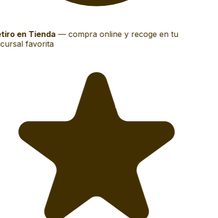
tiro en Tienda
—
compra online y recoge en tu
ursal favorita