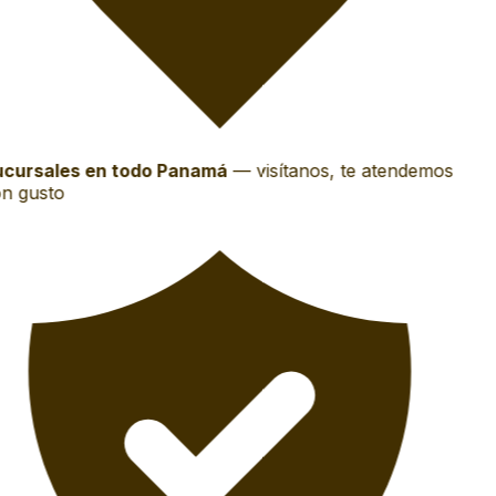
cursales en todo Panamá
—
visítanos, te atendemos
n gusto