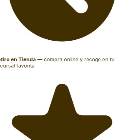
tiro en Tienda
—
compra online y recoge en tu
ursal favorita