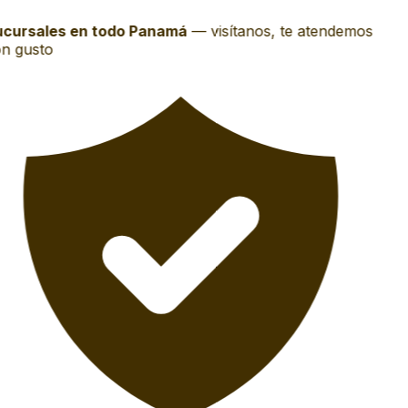
cursales en todo Panamá
—
visítanos, te atendemos
n gusto