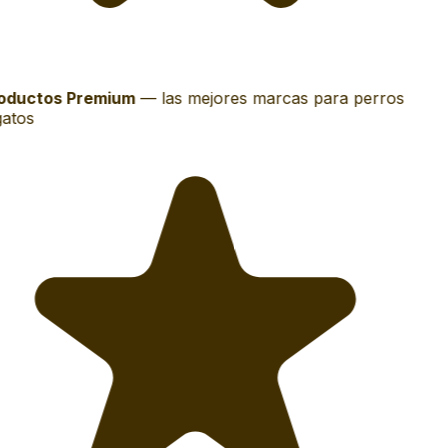
oductos Premium
—
las mejores marcas para perros
atos