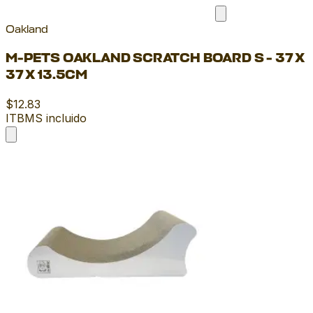
Oakland
M-PETS OAKLAND SCRATCH BOARD S - 37 X
37 X 13.5CM
$12.83
ITBMS incluido