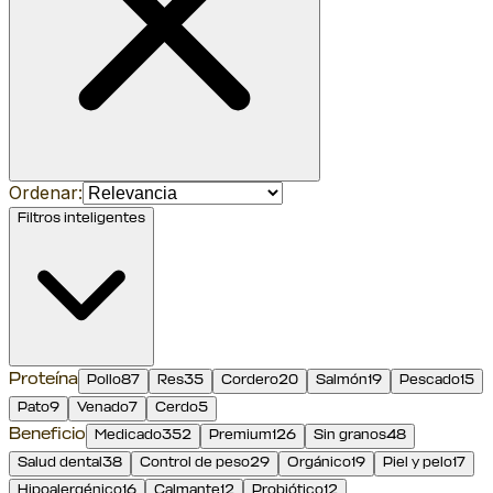
Ordenar:
Filtros inteligentes
Proteína
Pollo
87
Res
35
Cordero
20
Salmón
19
Pescado
15
Pato
9
Venado
7
Cerdo
5
Beneficio
Medicado
352
Premium
126
Sin granos
48
Salud dental
38
Control de peso
29
Orgánico
19
Piel y pelo
17
Hipoalergénico
16
Calmante
12
Probiótico
12