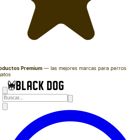
oductos Premium
—
las mejores marcas para perros
atos