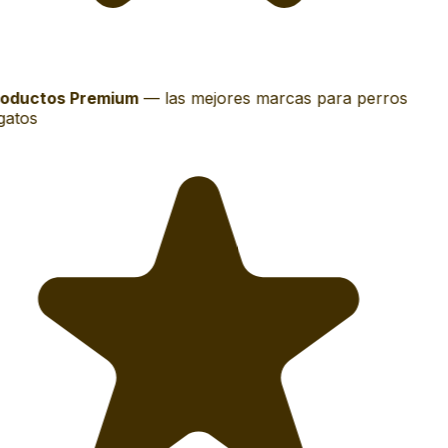
oductos Premium
—
las mejores marcas para perros
gatos