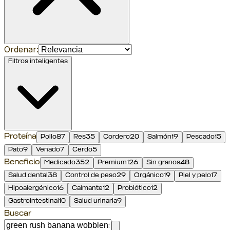
Ordenar:
Filtros inteligentes
Proteína
Pollo
87
Res
35
Cordero
20
Salmón
19
Pescado
15
Pato
9
Venado
7
Cerdo
5
Beneficio
Medicado
352
Premium
126
Sin granos
48
Salud dental
38
Control de peso
29
Orgánico
19
Piel y pelo
17
Hipoalergénico
16
Calmante
12
Probiótico
12
Gastrointestinal
10
Salud urinaria
9
Buscar