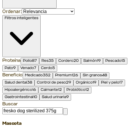
Ordenar:
Filtros inteligentes
Proteína
Pollo
87
Res
35
Cordero
20
Salmón
19
Pescado
15
Pato
9
Venado
7
Cerdo
5
Beneficio
Medicado
352
Premium
126
Sin granos
48
Salud dental
38
Control de peso
29
Orgánico
19
Piel y pelo
17
Hipoalergénico
16
Calmante
12
Probiótico
12
Gastrointestinal
10
Salud urinaria
9
Buscar
Mascota