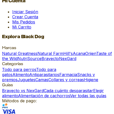
Mi Cuenta
Iniciar Sesión
Crear Cuenta
Mis Pedidos
Mi Carrito
Explora Black Dog
Marcas
Natural Greatness
Natural Farm
Hill's
Acana
Orijen
Taste of
the Wild
NutriSource
Bravecto
NexGard
Categorías
Todo para perros
Todo para
gatos
Alimento
Antiparasitarios
Farmacia
Snacks y
premios
Juguetes
Camas
Collares y correas
Higiene
Guías
Bravecto vs NexGard
Cada cuánto desparasitar
Elegir
alimento
Alimentación de cachorros
Ver todas las guías
Métodos de pago: