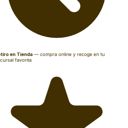
tiro en Tienda
—
compra online y recoge en tu
cursal favorita