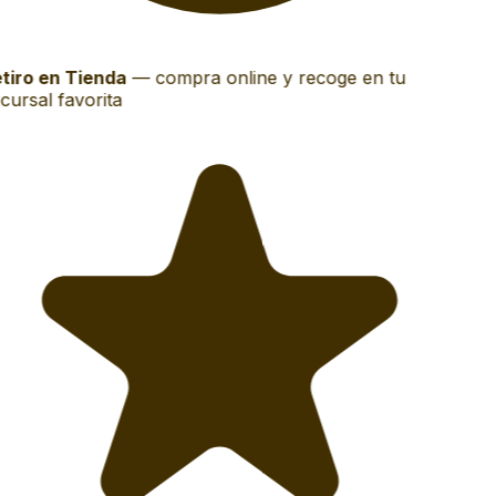
tiro en Tienda
—
compra online y recoge en tu
cursal favorita