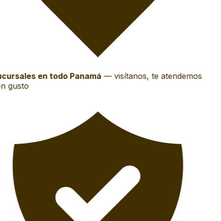
cursales en todo Panamá
—
visítanos, te atendemos
n gusto