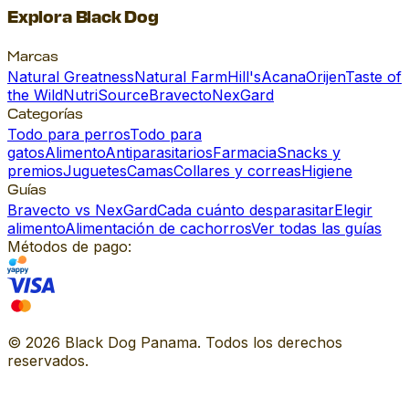
Explora Black Dog
Marcas
Natural Greatness
Natural Farm
Hill's
Acana
Orijen
Taste of
the Wild
NutriSource
Bravecto
NexGard
Categorías
Todo para perros
Todo para
gatos
Alimento
Antiparasitarios
Farmacia
Snacks y
premios
Juguetes
Camas
Collares y correas
Higiene
Guías
Bravecto vs NexGard
Cada cuánto desparasitar
Elegir
alimento
Alimentación de cachorros
Ver todas las guías
Métodos de pago:
©
2026
Black Dog Panama. Todos los derechos
reservados.