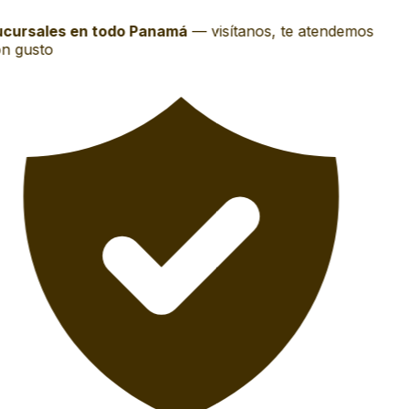
cursales en todo Panamá
—
visítanos, te atendemos
n gusto