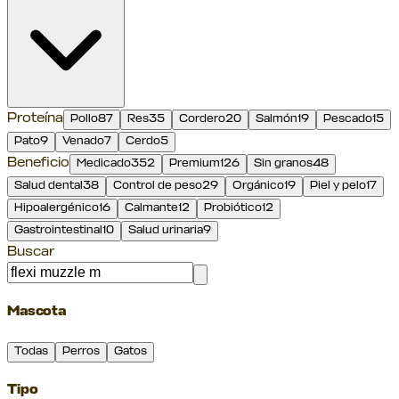
Proteína
Pollo
87
Res
35
Cordero
20
Salmón
19
Pescado
15
Pato
9
Venado
7
Cerdo
5
Beneficio
Medicado
352
Premium
126
Sin granos
48
Salud dental
38
Control de peso
29
Orgánico
19
Piel y pelo
17
Hipoalergénico
16
Calmante
12
Probiótico
12
Gastrointestinal
10
Salud urinaria
9
Buscar
Mascota
Todas
Perros
Gatos
Tipo