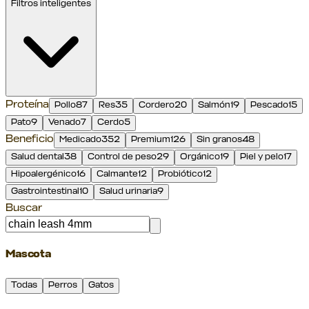
Filtros inteligentes
Proteína
Pollo
87
Res
35
Cordero
20
Salmón
19
Pescado
15
Pato
9
Venado
7
Cerdo
5
Beneficio
Medicado
352
Premium
126
Sin granos
48
Salud dental
38
Control de peso
29
Orgánico
19
Piel y pelo
17
Hipoalergénico
16
Calmante
12
Probiótico
12
Gastrointestinal
10
Salud urinaria
9
Buscar
Mascota
Todas
Perros
Gatos