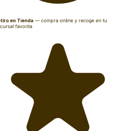
tiro en Tienda
—
compra online y recoge en tu
cursal favorita