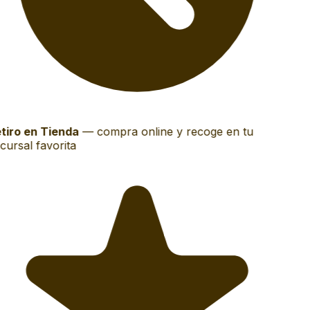
tiro en Tienda
—
compra online y recoge en tu
cursal favorita