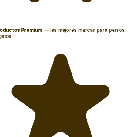
oductos Premium
—
las mejores marcas para perros
gatos