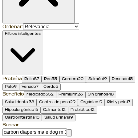
Ordenar:
Filtros inteligentes
Proteína
Pollo
87
Res
35
Cordero
20
Salmón
19
Pescado
15
Pato
9
Venado
7
Cerdo
5
Beneficio
Medicado
352
Premium
126
Sin granos
48
Salud dental
38
Control de peso
29
Orgánico
19
Piel y pelo
17
Hipoalergénico
16
Calmante
12
Probiótico
12
Gastrointestinal
10
Salud urinaria
9
Buscar