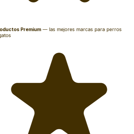
oductos Premium
—
las mejores marcas para perros
gatos