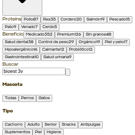
Proteína
Pollo
87
Res
35
Cordero
20
Salmón
19
Pescado
15
Pato
9
Venado
7
Cerdo
5
Beneficio
Medicado
352
Premium
126
Sin granos
48
Salud dental
38
Control de peso
29
Orgánico
19
Piel y pelo
17
Hipoalergénico
16
Calmante
12
Probiótico
12
Gastrointestinal
10
Salud urinaria
9
Buscar
Mascota
Todas
Perros
Gatos
Tipo
Cachorro
Adulto
Senior
Snacks
Antipulgas
Suplementos
Piel
Higiene