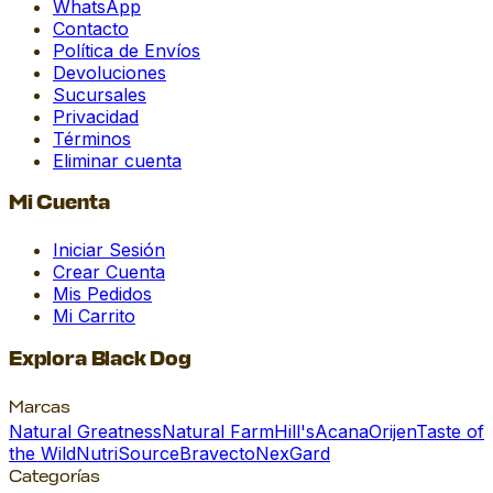
WhatsApp
Contacto
Política de Envíos
Devoluciones
Sucursales
Privacidad
Términos
Eliminar cuenta
Mi Cuenta
Iniciar Sesión
Crear Cuenta
Mis Pedidos
Mi Carrito
Explora Black Dog
Marcas
Natural Greatness
Natural Farm
Hill's
Acana
Orijen
Taste of
the Wild
NutriSource
Bravecto
NexGard
Categorías