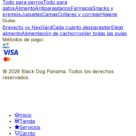
Todo para perros
Todo para
gatos
Alimento
Antiparasitarios
Farmacia
Snacks y
premios
Juguetes
Camas
Collares y correas
Higiene
Guías
Bravecto vs NexGard
Cada cuánto desparasitar
Elegir
alimento
Alimentación de cachorros
Ver todas las guías
Métodos de pago:
©
2026
Black Dog Panama. Todos los derechos
reservados.
Inicio
Tienda
Servicios
Carrito