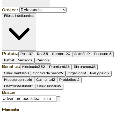
Ordenar:
Filtros inteligentes
Proteína
Pollo
87
Res
35
Cordero
20
Salmón
19
Pescado
15
Pato
9
Venado
7
Cerdo
5
Beneficio
Medicado
352
Premium
126
Sin granos
48
Salud dental
38
Control de peso
29
Orgánico
19
Piel y pelo
17
Hipoalergénico
16
Calmante
12
Probiótico
12
Gastrointestinal
10
Salud urinaria
9
Buscar
Mascota