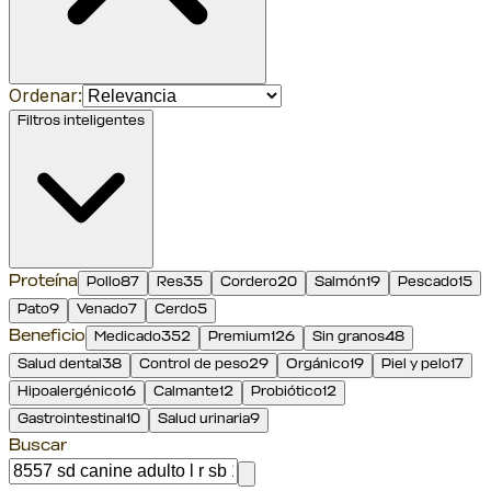
Ordenar:
Filtros inteligentes
Proteína
Pollo
87
Res
35
Cordero
20
Salmón
19
Pescado
15
Pato
9
Venado
7
Cerdo
5
Beneficio
Medicado
352
Premium
126
Sin granos
48
Salud dental
38
Control de peso
29
Orgánico
19
Piel y pelo
17
Hipoalergénico
16
Calmante
12
Probiótico
12
Gastrointestinal
10
Salud urinaria
9
Buscar